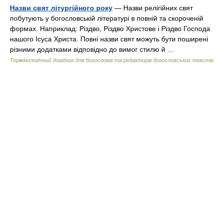
Назви свят літургійного року
— Назви релігійних свят
побутують у богословській літературі в повній та скороченій
формах. Наприклад: Різдво, Різдво Христове і Різдво Господа
нашого Ісуса Христа. Повні назви свят можуть бути поширені
різними додатками відповідно до вимог стилю й …
Термінологічний довідник для богословів та редакторів богословських текстів