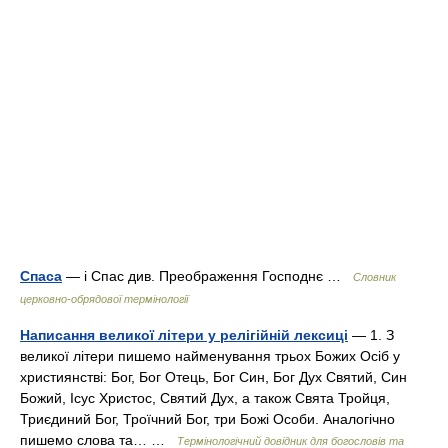
Спаса
— і Спас див. Преображення Господнє …
Словник
церковно-обрядової термінології
Написання великої літери у релігійній лексиці
— 1. З
великої літери пишемо найменування трьох Божих Осіб у
християнстві: Бог, Бог Отець, Бог Син, Бог Дух Святий, Син
Божий, Ісус Христос, Святий Дух, а також Свята Тройця,
Триєдиний Бог, Троїчний Бог, три Божі Особи. Аналогічно
пишемо слова та… …
Термінологічний довідник для богословів та