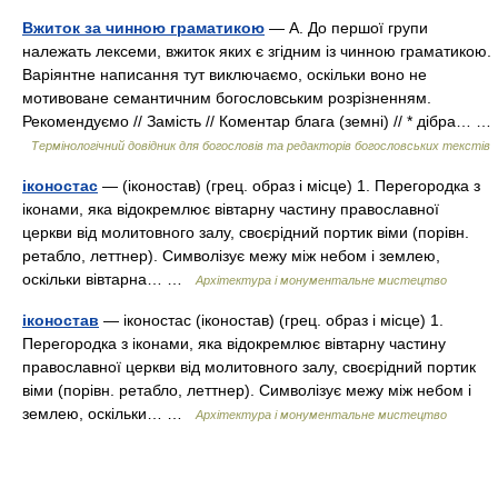
Вжиток за чинною граматикою
— А. До першої групи
належать лексеми, вжиток яких є згідним із чинною граматикою.
Варіянтне написання тут виключаємо, оскільки воно не
мотивоване семантичним богословським розрізненням.
Рекомендуємо // Замість // Коментар блага (земні) // * дібра… …
Термінологічний довідник для богословів та редакторів богословських текстів
іконостас
— (іконостав) (грец. образ і місце) 1. Перегородка з
іконами, яка відокремлює вівтарну частину православної
церкви від молитовного залу, своєрідний портик віми (порівн.
ретабло, леттнер). Символізує межу між небом і землею,
оскільки вівтарна… …
Архітектура і монументальне мистецтво
іконостав
— іконостас (іконостав) (грец. образ і місце) 1.
Перегородка з іконами, яка відокремлює вівтарну частину
православної церкви від молитовного залу, своєрідний портик
віми (порівн. ретабло, леттнер). Символізує межу між небом і
землею, оскільки… …
Архітектура і монументальне мистецтво