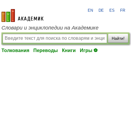
EN
DE
ES
FR
academic.ru
Словари и энциклопедии на Академике
Найти!
Толкования
Переводы
Книги
Игры ⚽